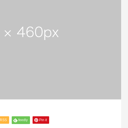
RSS
feedly
Pin it